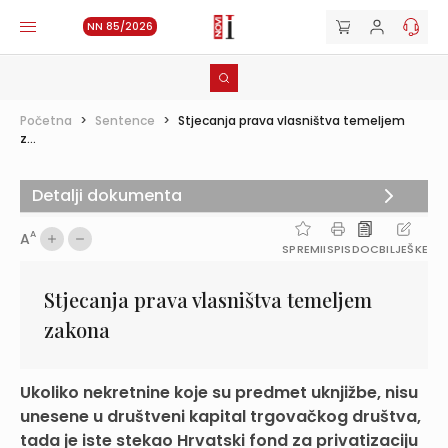
NN 85/2026
Početna
>
Sentence
>
Stjecanja prava vlasništva temeljem
z...
Detalji dokumenta
A
A
SPREMI
ISPIS
DOC
BILJEŠKE
Stjecanja prava vlasništva temeljem
zakona
Ukoliko nekretnine koje su predmet uknjižbe, nisu
unesene u društveni kapital trgovačkog društva,
tada je iste stekao Hrvatski fond za privatizaciju