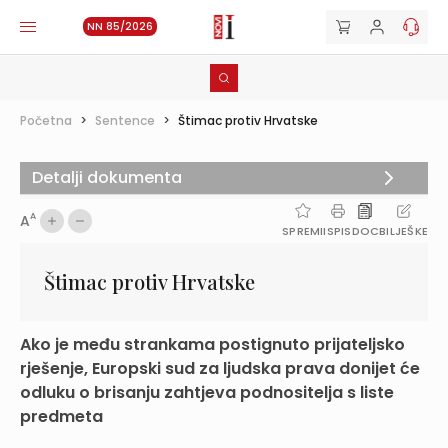
NN 85/2026
Početna
>
Sentence
>
Štimac protiv Hrvatske
Detalji dokumenta
A
A
SPREMI
ISPIS
DOC
BILJEŠKE
Štimac protiv Hrvatske
Ako je među strankama postignuto prijateljsko
rješenje, Europski sud za ljudska prava donijet će
odluku o brisanju zahtjeva podnositelja s liste
predmeta