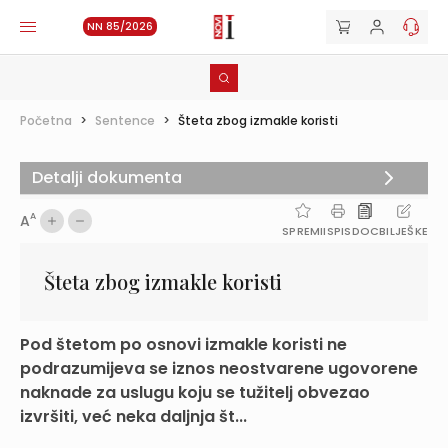
NN 85/2026
Početna
>
Sentence
>
Šteta zbog izmakle koristi
Detalji dokumenta
A
A
SPREMI
ISPIS
DOC
BILJEŠKE
Šteta zbog izmakle koristi
Pod štetom po osnovi izmakle koristi ne
podrazumijeva se iznos neostvarene ugovorene
naknade za uslugu koju se tužitelj obvezao
izvršiti, već neka daljnja št...