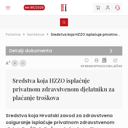
NN 85/2026
Početna
>
Sentence
>
Sredstva koja HZZO isplaćuje privatno...
Detalji dokumenta
A
A
SPREMI
ISPIS
DOC
BILJEŠKE
Sredstva koja HZZO isplaćuje
privatnom zdravstvenom djelatniku za
plaćanje troškova
Sredstva koja Hrvatski zavod za zdravstveno
osiguranje isplaćuje privatnom zdravstvenom