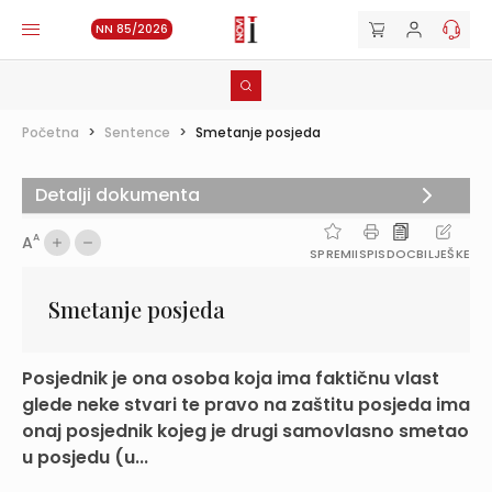
NN 85/2026
Početna
>
Sentence
>
Smetanje posjeda
Detalji dokumenta
A
A
SPREMI
ISPIS
DOC
BILJEŠKE
Smetanje posjeda
Posjednik je ona osoba koja ima faktičnu vlast
glede neke stvari te pravo na zaštitu posjeda ima
onaj posjednik kojeg je drugi samovlasno smetao
u posjedu (u...