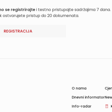
o se registrirajte
i testno pristupajte sadržajima 7 dana.
k ostvarujete pristup do 20 dokumenata.
REGISTRACIJA
O nama
Cjen
Dnevni informator
New
Info-radar