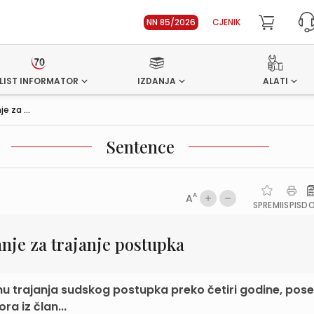
NN 85/2026
CJENIK
LIST INFORMATOR
IZDANJA
ALATI
 za ...
Sentence
A
A
SPREMI
ISPIS
D
nje za trajanje postupka
u trajanja sudskog postupka preko četiri godine, pose
a iz član...