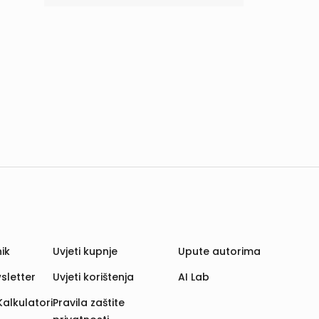
ik
Uvjeti kupnje
Upute autorima
sletter
Uvjeti korištenja
AI Lab
Kalkulatori
Pravila zaštite