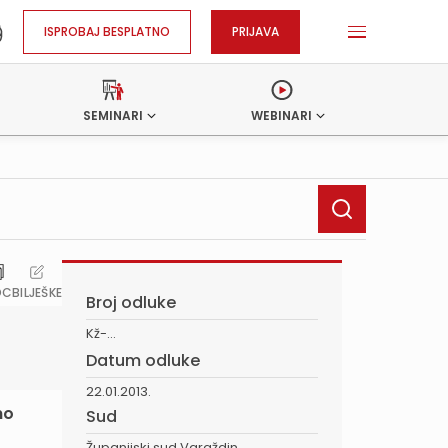
ISPROBAJ BESPLATNO
PRIJAVA
SEMINARI
WEBINARI
OC
BILJEŠKE
Broj odluke
Kž-...
Datum odluke
22.01.2013.
no
Sud
Županijski sud Varaždin