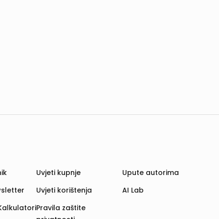
ik
Uvjeti kupnje
Upute autorima
sletter
Uvjeti korištenja
AI Lab
Kalkulatori
Pravila zaštite