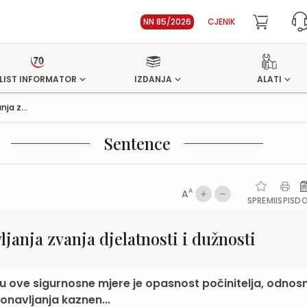
NN 85/2026
CJENIK
LIST INFORMATOR
IZDANJA
ALATI
ja z...
Sentence
A
A
SPREMI
ISPIS
D
anja zvanja djelatnosti i dužnosti
 ove sigurnosne mjere je opasnost počinitelja, odnos
onavljanja kaznen...