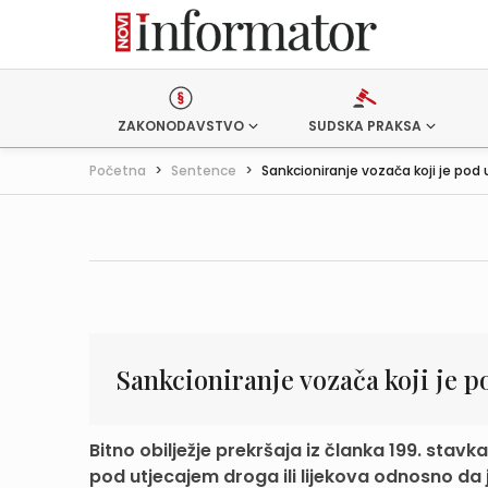
ZAKONODAVSTVO
SUDSKA PRAKSA
Početna
>
Sentence
>
Sankcioniranje vozača koji je pod ut
Sankcioniranje vozača koji je po
Bitno obilježje prekršaja iz članka 199. stav
pod utjecajem droga ili lijekova odnosno da je