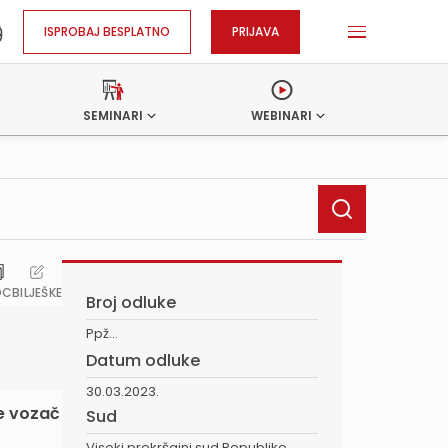
ISPROBAJ BESPLATNO
PRIJAVA
SEMINARI
WEBINARI
OC
BILJEŠKE
Broj odluke
Ppž...
Datum odluke
30.03.2023.
je vozač
Sud
Visoki prekršajni sud Republike