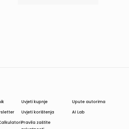
ik
Uvjeti kupnje
Upute autorima
sletter
Uvjeti korištenja
AI Lab
Kalkulatori
Pravila zaštite