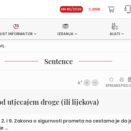
NN 85/2026
CJENIK
LIST INFORMATOR
IZDANJA
ALATI
j...
Sentence
A
A
SPREMI
ISPIS
D
d utjecajem droge (ili lijekova)
ka 2. i 9. Zakona o sigurnosti prometa na cestama je da 
 ...