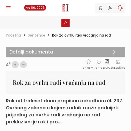
NN 86/2026
Početna
>
Sentence
>
Rok za ovrhu radi vraćanja na rad
Detalji dokumenta
A
A
SPREMI
ISPIS
DOC
BILJEŠKE
Rok za ovrhu radi vraćanja na rad
Rok od trideset dana propisan odredbom čl. 237.
Ovršnog zakona u kojem radnik može podnijeti
prijedlog za ovrhu radi vraćanja na rad
prekluzivni je rok i pro...