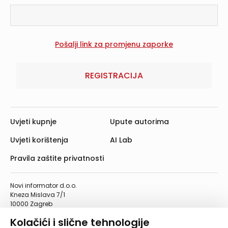
REGISTRACIJA
Uvjeti kupnje
Upute autorima
Uvjeti korištenja
AI Lab
Pravila zaštite privatnosti
Novi informator d.o.o.
Kneza Mislava 7/1
10000 Zagreb
Telefon: 01/4555-454
Kolačići i slične tehnologije
Telefaks: 01/4612-553