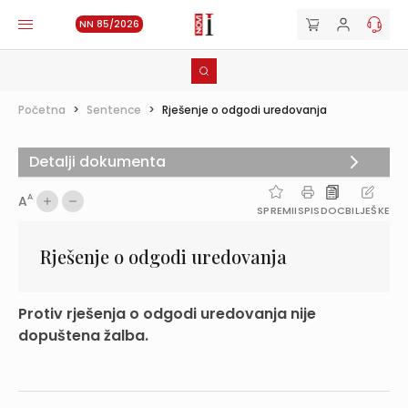
NN 85/2026
Početna
>
Sentence
>
Rješenje o odgodi uredovanja
Detalji dokumenta
A
A
SPREMI
ISPIS
DOC
BILJEŠKE
Rješenje o odgodi uredovanja
Protiv rješenja o odgodi uredovanja nije
dopuštena žalba.