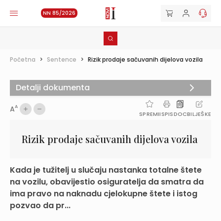
NN 85/2026
Početna
>
Sentence
>
Rizik prodaje sačuvanih dijelova vozila
Detalji dokumenta
A
A
SPREMI
ISPIS
DOC
BILJEŠKE
Rizik prodaje sačuvanih dijelova vozila
Kada je tužitelj u slučaju nastanka totalne štete
na vozilu, obavijestio osiguratelja da smatra da
ima pravo na naknadu cjelokupne štete i istog
pozvao da pr...