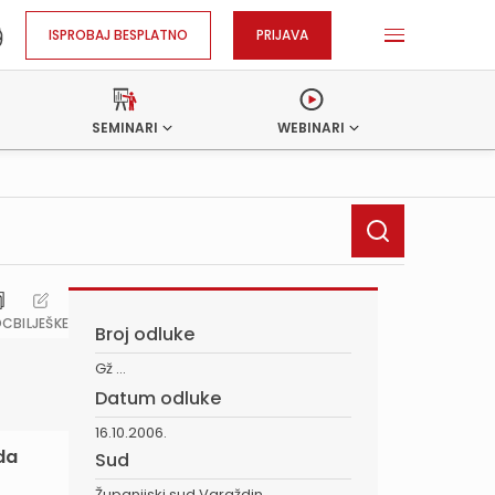
ISPROBAJ BESPLATNO
PRIJAVA
SEMINARI
WEBINARI
OC
BILJEŠKE
Broj odluke
Gž ...
Datum odluke
16.10.2006.
da
Sud
Županijski sud Varaždin