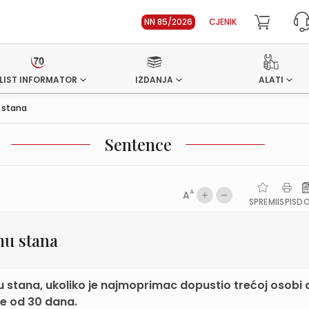
NN 85/2026
CJENIK
LIST INFORMATOR
IZDANJA
ALATI
 stana
Sentence
A
A
SPREMI
ISPIS
D
mu stana
 stana, ukoliko je najmoprimac dopustio trećoj osobi 
e od 30 dana.