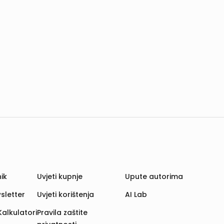
ik
Uvjeti kupnje
Upute autorima
sletter
Uvjeti korištenja
AI Lab
Kalkulatori
Pravila zaštite