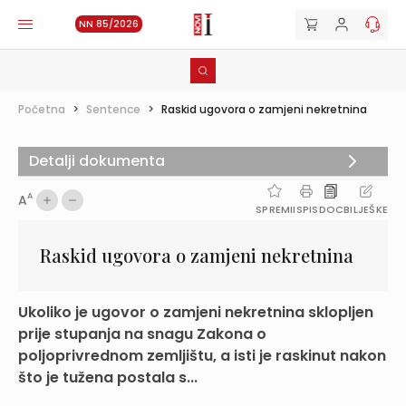
NN 85/2026
Početna
>
Sentence
>
Raskid ugovora o zamjeni nekretnina
Detalji dokumenta
A
A
SPREMI
ISPIS
DOC
BILJEŠKE
Raskid ugovora o zamjeni nekretnina
Ukoliko je ugovor o zamjeni nekretnina sklopljen
prije stupanja na snagu Zakona o
poljoprivrednom zemljištu, a isti je raskinut nakon
što je tužena postala s...