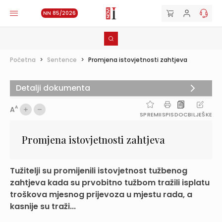
NN 85/2026
Početna
>
Sentence
>
Promjena istovjetnosti zahtjeva
Detalji dokumenta
A
A
SPREMI
ISPIS
DOC
BILJEŠKE
Promjena istovjetnosti zahtjeva
Tužitelji su promijenili istovjetnost tužbenog
zahtjeva kada su prvobitno tužbom tražili isplatu
troškova mjesnog prijevoza u mjestu rada, a
kasnije su traži...