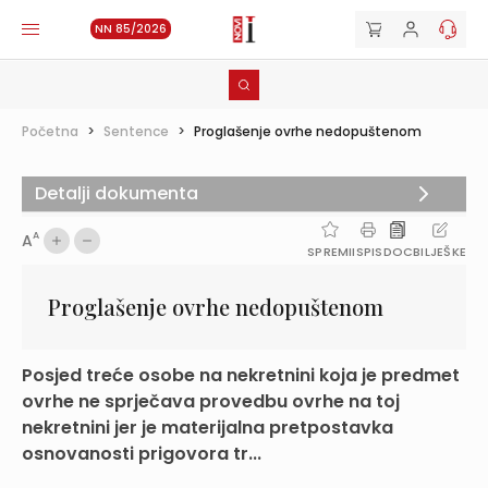
NN 85/2026
Početna
>
Sentence
>
Proglašenje ovrhe nedopuštenom
Detalji dokumenta
A
A
SPREMI
ISPIS
DOC
BILJEŠKE
Proglašenje ovrhe nedopuštenom
Posjed treće osobe na nekretnini koja je predmet
ovrhe ne sprječava provedbu ovrhe na toj
nekretnini jer je materijalna pretpostavka
osnovanosti prigovora tr...