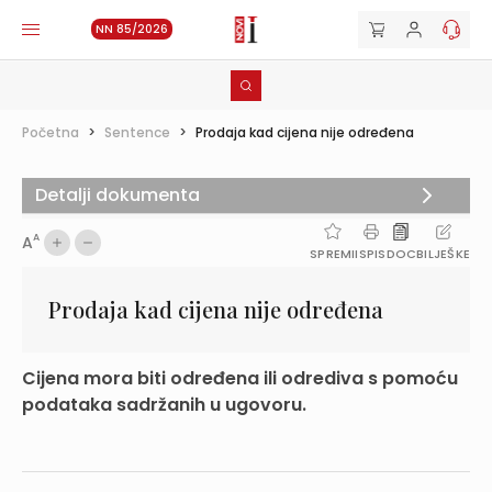
NN 85/2026
Početna
>
Sentence
>
Prodaja kad cijena nije određena
Detalji dokumenta
A
A
SPREMI
ISPIS
DOC
BILJEŠKE
Prodaja kad cijena nije određena
Cijena mora biti određena ili odrediva s pomoću
podataka sadržanih u ugovoru.