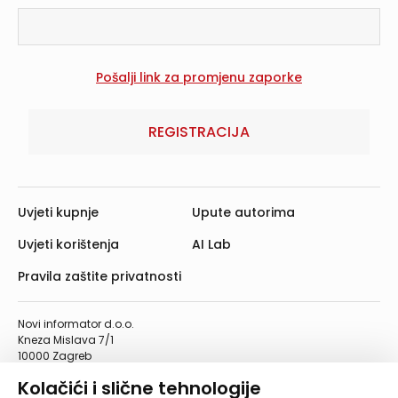
REGISTRACIJA
Uvjeti kupnje
Upute autorima
Uvjeti korištenja
AI Lab
Pravila zaštite privatnosti
Novi informator d.o.o.
Kneza Mislava 7/1
10000 Zagreb
Telefon: 01/4555-454
Kolačići i slične tehnologije
Telefaks: 01/4612-553