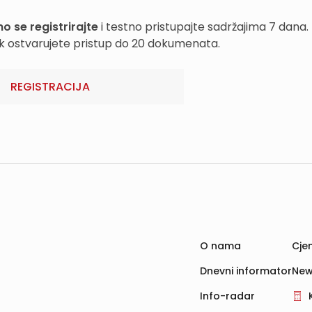
o se registrirajte
i testno pristupajte sadržajima 7 dana.
k ostvarujete pristup do 20 dokumenata.
REGISTRACIJA
O nama
Cjen
Dnevni informator
New
Info-radar