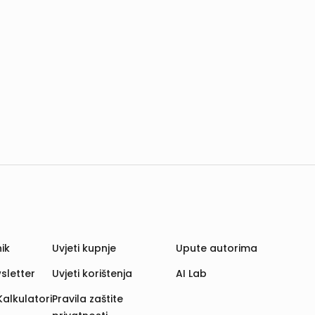
ik
Uvjeti kupnje
Upute autorima
sletter
Uvjeti korištenja
AI Lab
Kalkulatori
Pravila zaštite