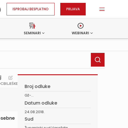
ISPROBAJ BESPLATNO
PRIJAVA
SEMINARI
WEBINARI
OC
BILJEŠKE
Broj odluke
Gž-...
Datum odluke
24.08.2018.
posebne
Sud
Županijski sud Varaždin