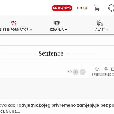
NN 85/2026
CJENIK
LIST INFORMATOR
IZDANJA
ALATI
Sentence
A
A
SPREMI
ISPIS
D
ava kao i odvjetnik kojeg privremeno zamjenjuje bez 
 51. st....