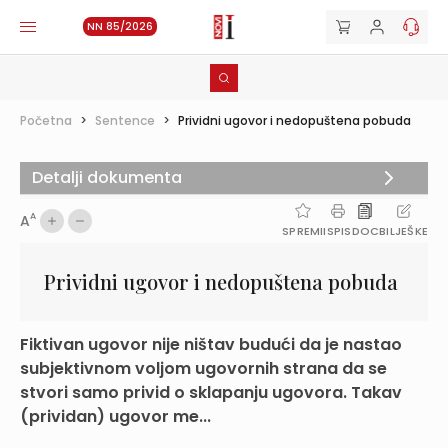
NN 85/2026
Početna
>
Sentence
>
Prividni ugovor i nedopuštena pobuda
Detalji dokumenta
A
A
SPREMI
ISPIS
DOC
BILJEŠKE
Prividni ugovor i nedopuštena pobuda
Fiktivan ugovor nije ništav budući da je nastao
subjektivnom voljom ugovornih strana da se
stvori samo privid o sklapanju ugovora. Takav
(prividan) ugovor me...