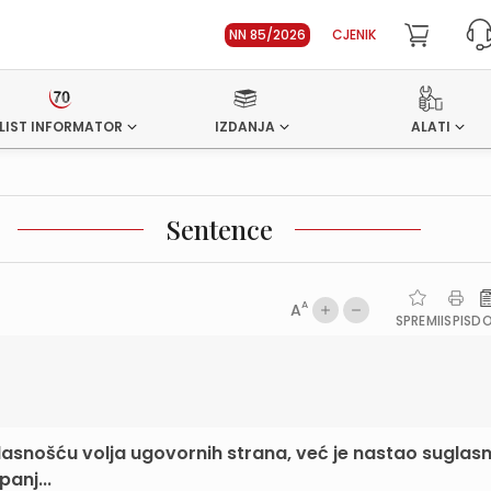
NN 85/2026
CJENIK
LIST INFORMATOR
IZDANJA
ALATI
Sentence
A
A
SPREMI
ISPIS
D
suglasnošću volja ugovornih strana, već je nastao sugla
panj...