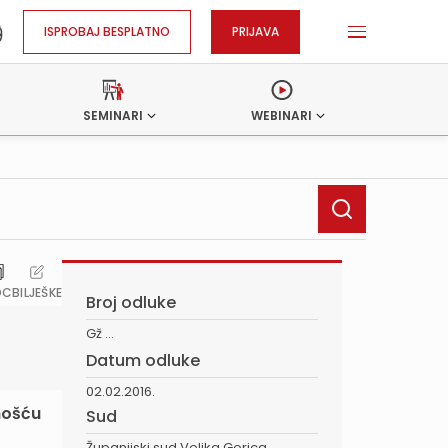
ISPROBAJ BESPLATNO
PRIJAVA
SEMINARI
WEBINARI
OC
BILJEŠKE
Broj odluke
Gž ...
Datum odluke
02.02.2016.
snošću
Sud
Županijski sud Velika Gorica