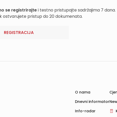
o se registrirajte
i testno pristupajte sadržajima 7 dana.
k ostvarujete pristup do 20 dokumenata.
REGISTRACIJA
O nama
Cjen
Dnevni informator
New
Info-radar