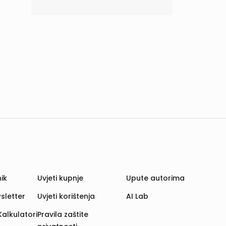
ik
Uvjeti kupnje
Upute autorima
sletter
Uvjeti korištenja
AI Lab
Kalkulatori
Pravila zaštite