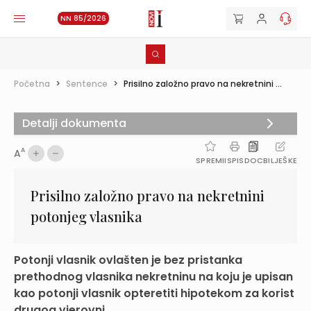
NN 85/2026
Početna
>
Sentence
>
Prisilno založno pravo na nekretnini ...
Detalji dokumenta
A
A
SPREMI
ISPIS
DOC
BILJEŠKE
Prisilno založno pravo na nekretnini
potonjeg vlasnika
Potonji vlasnik ovlašten je bez pristanka
prethodnog vlasnika nekretninu na koju je upisan
kao potonji vlasnik opteretiti hipotekom za korist
drugog vjerovni...