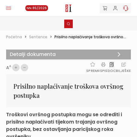
NN 85/2026
Početna
>
Sentence
>
Prisilno naplaćivanje troškova ovršno...
Detalji dokumenta
A
A
SPREMI
ISPIS
DOC
BILJEŠKE
Prisilno naplaćivanje troškova ovršnog
postupka
Troškovi ovršnog postupka mogu se odrediti i
prisilno naplaćivati tijekom trajanja ovršnog
postupka, bez ostavljanja paricijskog roka
ovršeniku.