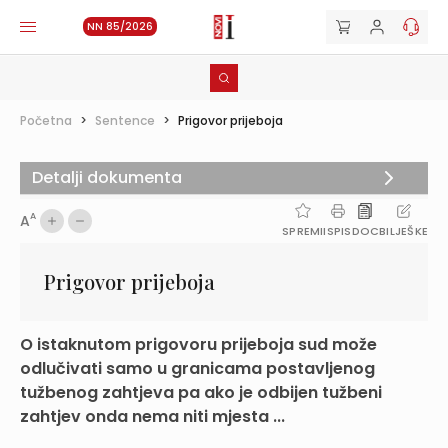
NN 85/2026
Početna
>
Sentence
>
Prigovor prijeboja
Detalji dokumenta
A
A
SPREMI
ISPIS
DOC
BILJEŠKE
Prigovor prijeboja
O istaknutom prigovoru prijeboja sud može
odlučivati samo u granicama postavljenog
tužbenog zahtjeva pa ako je odbijen tužbeni
zahtjev onda nema niti mjesta ...