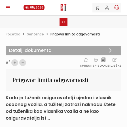
NN 85/2026
Početna
>
Sentence
>
Prigovor limita odgovornosti
Detalji dokumenta
A
A
SPREMI
ISPIS
DOC
BILJEŠKE
Prigovor limita odgovornosti
Kada je tuženik osiguravatelj i ujedno i vlasnik
osobnog vozila, a tužitelj zatraži naknadu štete
od tuženika kao vlasnika vozila a ne kao
osiguravatelja ist...