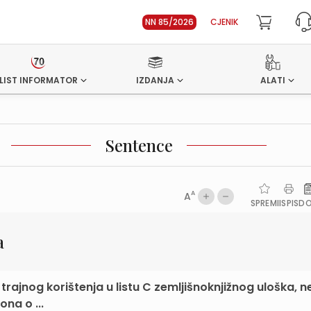
NN 85/2026
CJENIK
LIST INFORMATOR
IZDANJA
ALATI
Sentence
A
A
SPREMI
ISPIS
D
a
trajnog korištenja u listu C zemljišnoknjižnog uloška, n
ona o ...