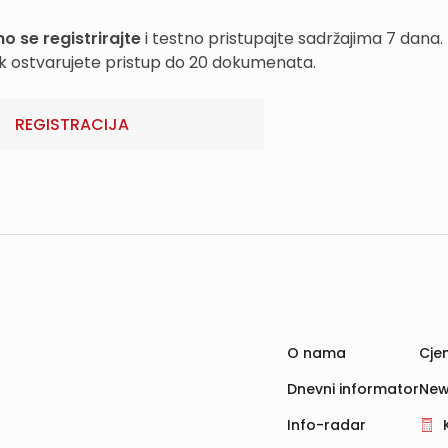
o se registrirajte
i testno pristupajte sadržajima 7 dana.
k ostvarujete pristup do 20 dokumenata.
REGISTRACIJA
O nama
Cjen
Dnevni informator
New
Info-radar