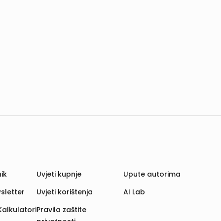
ik
Uvjeti kupnje
Upute autorima
sletter
Uvjeti korištenja
AI Lab
Kalkulatori
Pravila zaštite