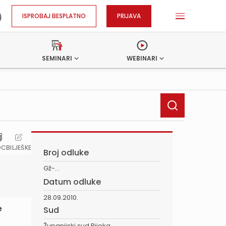
ISPROBAJ BESPLATNO
PRIJAVA
SEMINARI
WEBINARI
OC
BILJEŠKE
Broj odluke
Gž-...
Datum odluke
28.09.2010.
e
Sud
Županijski sud Rijeka