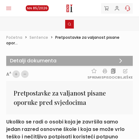
NN 85/2026
Početna
>
Sentence
>
Pretpostavke za valjanost pisane
opor...
Detalji dokumenta
A
A
SPREMI
ISPIS
DOC
BILJEŠKE
Pretpostavke za valjanost pisane
oporuke pred svjedocima
Ukoliko se radi o osobi koja je završila samo
jedan razred osnovne škole i koja se može vrlo
teško i nečitljivo potpisati koristeći potpuno