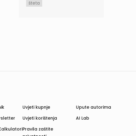
šteta
ik
Uvjeti kupnje
Upute autorima
sletter
Uvjeti korištenja
AI Lab
Kalkulatori
Pravila zaštite