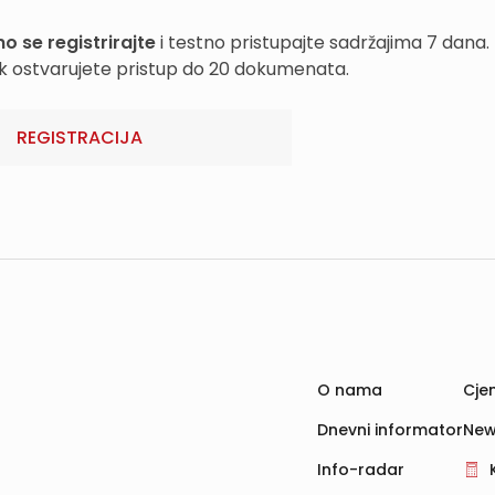
o se registrirajte
i testno pristupajte sadržajima 7 dana.
k ostvarujete pristup do 20 dokumenata.
REGISTRACIJA
O nama
Cjen
Dnevni informator
New
Info-radar