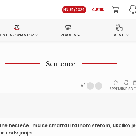
NN 85/2026
CJENIK
LIST INFORMATOR
IZDANJA
ALATI
Sentence
A
A
SPREMI
ISPIS
D
tne nesreće, ima se smatrati ratnom štetom, ukoliko je
ru odvijanja ...