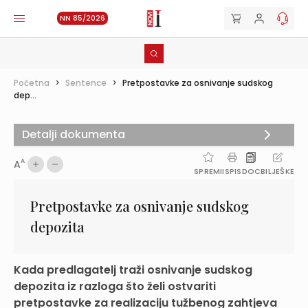
NN 85/2026
Početna
>
Sentence
>
Pretpostavke za osnivanje sudskog
dep...
Detalji dokumenta
A
A
SPREMI
ISPIS
DOC
BILJEŠKE
Pretpostavke za osnivanje sudskog
depozita
Kada predlagatelj traži osnivanje sudskog
depozita iz razloga što želi ostvariti
pretpostavke za realizaciju tužbenog zahtjeva