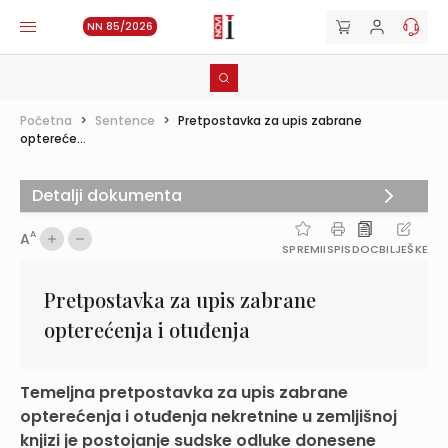
NN 85/2026
Početna
>
Sentence
>
Pretpostavka za upis zabrane
optereće...
Detalji dokumenta
A
A
SPREMI
ISPIS
DOC
BILJEŠKE
Pretpostavka za upis zabrane
opterećenja i otuđenja
Temeljna pretpostavka za upis zabrane
opterećenja i otuđenja nekretnine u zemljišnoj
knjizi je postojanje sudske odluke donesene