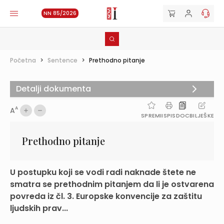
NN 85/2026
Početna
>
Sentence
>
Prethodno pitanje
Detalji dokumenta
A
A
SPREMI
ISPIS
DOC
BILJEŠKE
Prethodno pitanje
U postupku koji se vodi radi naknade štete ne
smatra se prethodnim pitanjem da li je ostvarena
povreda iz čl. 3. Europske konvencije za zaštitu
ljudskih prav...