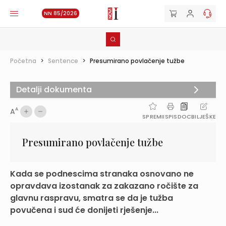
NN 85/2026
Početna
>
Sentence
>
Presumirano povlačenje tužbe
Detalji dokumenta
A
A
SPREMI
ISPIS
DOC
BILJEŠKE
Presumirano povlačenje tužbe
Kada se podnescima stranaka osnovano ne
opravdava izostanak za zakazano ročište za
glavnu raspravu, smatra se da je tužba
povučena i sud će donijeti rješenje...