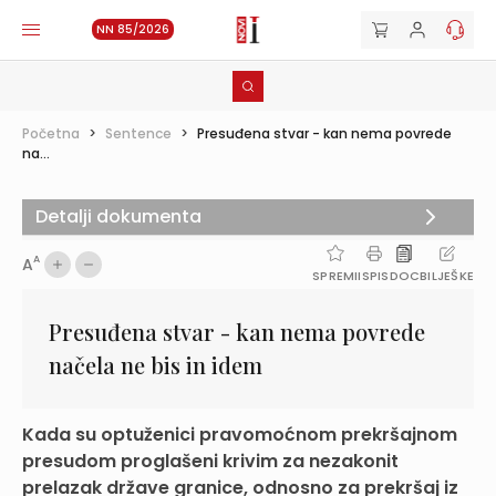
NN 85/2026
Početna
>
Sentence
>
Presuđena stvar - kan nema povrede
na...
Detalji dokumenta
A
A
SPREMI
ISPIS
DOC
BILJEŠKE
Presuđena stvar - kan nema povrede
načela ne bis in idem
Kada su optuženici pravomoćnom prekršajnom
presudom proglašeni krivim za nezakonit
prelazak države granice, odnosno za prekršaj iz