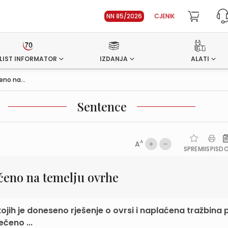
NN 85/2026
CJENIK
LIST INFORMATOR
IZDANJA
ALATI
no na...
Sentence
A
A
SPREMI
ISPIS
D
čeno na temelju ovrhe
jih je doneseno rješenje o ovrsi i naplaćena tražbina 
ečeno ...