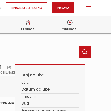
ISPROBAJ BESPLATNO
PRIJAVA
SEMINARI
WEBINARI
OC
BILJEŠKE
Broj odluke
Gž-...
Datum odluke
10.05.2011.
prestao
Sud
Županijski sud Velika Gorica