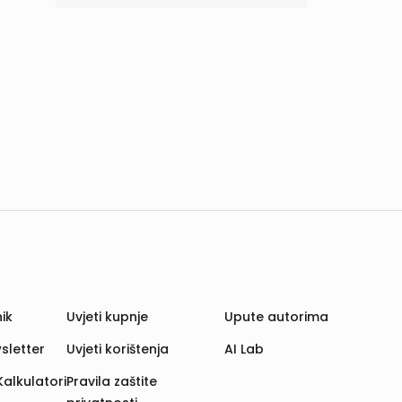
ik
Uvjeti kupnje
Upute autorima
sletter
Uvjeti korištenja
AI Lab
Kalkulatori
Pravila zaštite