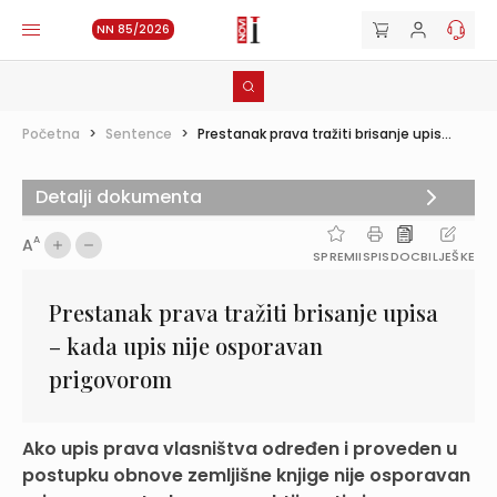
NN 85/2026
Početna
>
Sentence
>
Prestanak prava tražiti brisanje upis...
Detalji dokumenta
A
A
SPREMI
ISPIS
DOC
BILJEŠKE
Prestanak prava tražiti brisanje upisa
– kada upis nije osporavan
prigovorom
Ako upis prava vlasništva određen i proveden u
postupku obnove zemljišne knjige nije osporavan