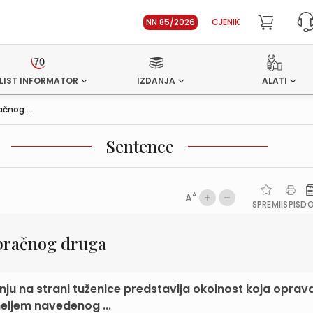
NN 85/2026
CJENIK
LIST INFORMATOR
IZDANJA
ALATI
čnog ...
Sentence
A
A
SPREMI
ISPIS
D
bračnog druga
u na strani tuženice predstavlja okolnost koja opra
eljem navedenog ...