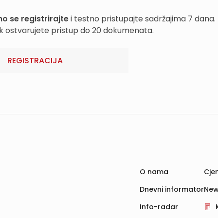
o se registrirajte
i testno pristupajte sadržajima 7 dana.
k ostvarujete pristup do 20 dokumenata.
REGISTRACIJA
O nama
Cjen
Dnevni informator
New
Info-radar