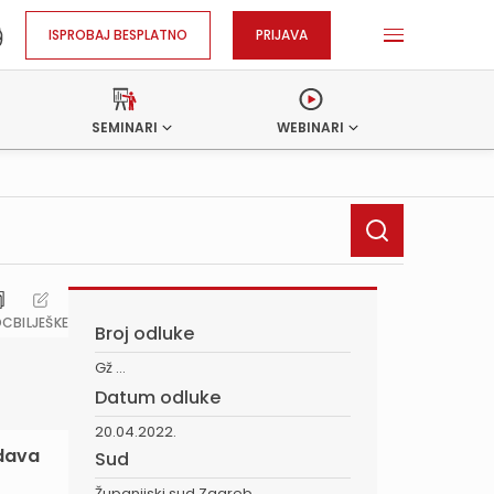
ISPROBAJ BESPLATNO
PRIJAVA
SEMINARI
WEBINARI
OC
BILJEŠKE
Broj odluke
Gž ...
Datum odluke
20.04.2022.
vdava
Sud
Županijski sud Zagreb