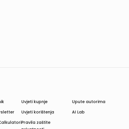
ik
Uvjeti kupnje
Upute autorima
sletter
Uvjeti korištenja
AI Lab
Kalkulatori
Pravila zaštite