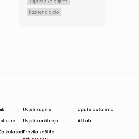
zapreka za prijam
kazneno djelo
ik
Uvjeti kupnje
Upute autorima
sletter
Uvjeti korištenja
AI Lab
Kalkulatori
Pravila zaštite