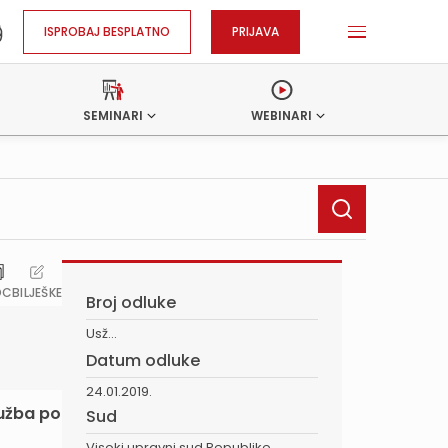
ISPROBAJ BESPLATNO
PRIJAVA
SEMINARI
WEBINARI
OC
BILJEŠKE
Broj odluke
Usž...
Datum odluke
24.01.2019.
lužba po
Sud
Visoki upravni sud Republike