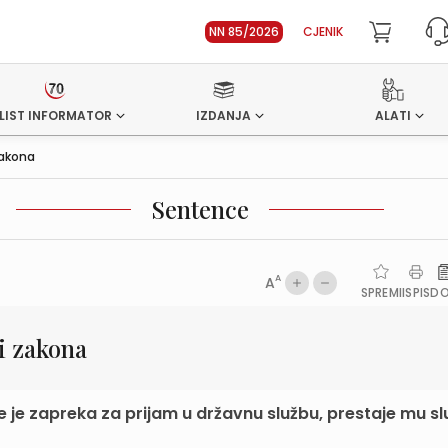
NN 85/2026
CJENIK
LIST INFORMATOR
IZDANJA
ALATI
zakona
Sentence
A
A
SPREMI
ISPIS
D
i zakona
e je zapreka za prijam u državnu službu, prestaje mu s