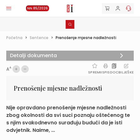
NN 85/2026
Početna
>
Sentence
>
Prenošenje mjesne nadležnosti
Detalji dokumenta
A
A
SPREMI
ISPIS
DOC
BILJEŠKE
Prenošenje mjesne nadležnosti
Nije opravdano prenošenje mjesne nadležnosti
zbog okolnosti da svi suci poznaju oštećenog te
s njim svakodnevno surađuju budući da je isti
odvjetnik. Naime, ...