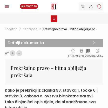
NN 85/2026
Početna
>
Sentence
>
Prekršajno pravo – bitna obilježja pr...
Detalji dokumenta
A
A
SPREMI
ISPIS
DOC
BILJEŠKE
Prekršajno pravo – bitna obilježja
prekršaja
Kako je prekršaj iz članka 93. stavka 1. točke 6. i
stavka 3. Zakona o lovstvu blanketne naravi,
tako činjenični opis djela, da bi sadržavao sva
bitna obilje...