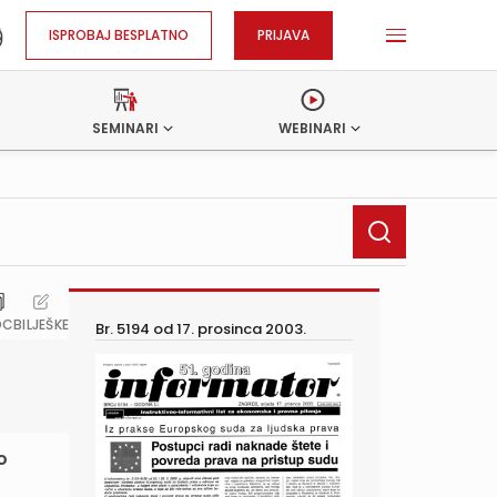
ISPROBAJ BESPLATNO
PRIJAVA
SEMINARI
WEBINARI
OC
BILJEŠKE
Br. 5194 od
17. prosinca 2003.
o