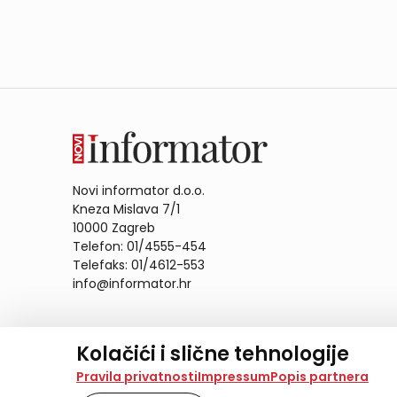
Novi informator d.o.o.
Kneza Mislava 7/1
10000 Zagreb
Telefon: 01/4555-454
Telefaks: 01/4612-553
info@informator.hr
PRATITE NAS:
Kolačići i slične tehnologije
Na našoj web stranici koristimo kolačiće i slične te
Pravila privatnosti
Impressum
Popis partnera
analiziramo promet na stranici te prikazujemo sadržaje