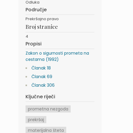
Odluka
Područje
Prekršajno pravo
Broj stranice
4
Propisi
Zakon o sigurnosti prometa na
cestama (1992)
Članak 18
Članak 69
Članak 306
Ključne riječi
prometna nezgoda
prekršaj
materijalna šteta