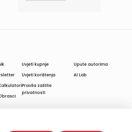
ik
Uvjeti kupnje
Upute autorima
sletter
Uvjeti korištenja
AI Lab
Kalkulatori
Pravila zaštite
privatnosti
Obrasci
aju. Time poboljšavamo korisničko iskustvo,
 više web stranica i uređaja u tu svrhu. Naši partneri