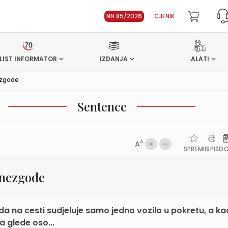
NN 85/2026
CJENIK
LIST INFORMATOR
IZDANJA
ALATI
ezgode
Sentence
A
A
SPREMI
ISPIS
D
 nezgode
 na cesti sudjeluje samo jedno vozilo u pokretu, a ka
da glede oso...