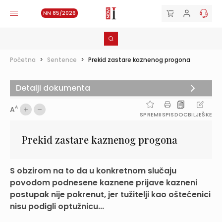
NN 85/2026
Početna
>
Sentence
>
Prekid zastare kaznenog progona
Detalji dokumenta
A
A
SPREMI
ISPIS
DOC
BILJEŠKE
Prekid zastare kaznenog progona
S obzirom na to da u konkretnom slučaju
povodom podnesene kaznene prijave kazneni
postupak nije pokrenut, jer tužitelji kao oštećenici
nisu podigli optužnicu...