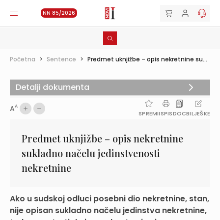
NN 85/2026
Početna
>
Sentence
>
Predmet uknjižbe – opis nekretnine su...
Detalji dokumenta
A
A
SPREMI
ISPIS
DOC
BILJEŠKE
Predmet uknjižbe – opis nekretnine
sukladno načelu jedinstvenosti
nekretnine
Ako u sudskoj odluci posebni dio nekretnine, stan,
nije opisan sukladno načelu jedinstva nekretnine,