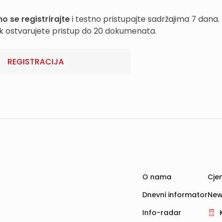
o se registrirajte
i testno pristupajte sadržajima 7 dana.
k ostvarujete pristup do 20 dokumenata.
REGISTRACIJA
O nama
Cjen
Dnevni informator
New
Info-radar