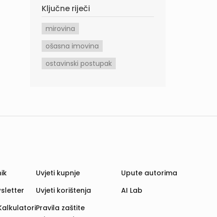
Ključne riječi
mirovina
ošasna imovina
ostavinski postupak
ik
Uvjeti kupnje
Upute autorima
sletter
Uvjeti korištenja
AI Lab
Kalkulatori
Pravila zaštite