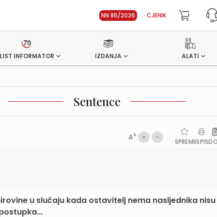
NN 85/2026
CJENIK
LIST INFORMATOR
IZDANJA
ALATI
Sentence
A
A
SPREMI
ISPIS
D
irovine u slučaju kada ostavitelj nema nasljednika nis
postupka...