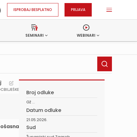
ISPROBAJ BESPLATNO
PRIJAVA
SEMINARI
WEBINARI
OC
BILJEŠKE
Broj odluke
Gž ...
Datum odluke
21.05.2026.
u ošasna
Sud
Županijski sud Zagreb