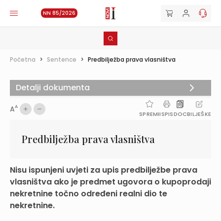
NN 85/2026
Početna
>
Sentence
>
Predbilježba prava vlasništva
Detalji dokumenta
A
A
SPREMI
ISPIS
DOC
BILJEŠKE
Predbilježba prava vlasništva
Nisu ispunjeni uvjeti za upis predbilježbe prava
vlasništva ako je predmet ugovora o kupoprodaji
nekretnine točno određeni realni dio te
nekretnine.