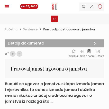
NN 85/2026
Početna
>
Sentence
>
Pravovaljanost ugovora o jamstvu
Detalji dokumenta
A
A
SPREMI
ISPIS
DOC
BILJEŠKE
Pravovaljanost ugovora o jamstvu
Budući se ugovor o jamstvu sklapa između jamca
i vjerovnika, to odnos između jamca i dužnika
nema nikakav značaj u odnosu na ugovor o
jamstvu iz razloga što ...