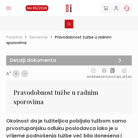
NN 85/2026
Početna
>
Sentence
>
Pravodobnost tužbe u radnim
sporovima
Detalji dokumenta
A
A
SPREMI
ISPIS
DOC
BILJEŠKE
Pravodobnost tužbe u radnim
sporovima
Okolnost da je tužiteljica pobijala tužbom samo
prvostupanjsku odluku poslodavca iako je u
vrijeme podnošenja tužbe već bila donesena i