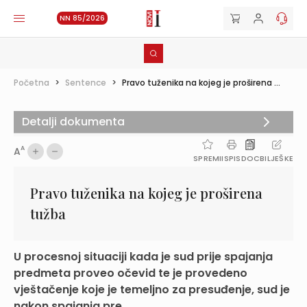
NN 85/2026
Početna
>
Sentence
>
Pravo tuženika na kojeg je proširena ...
Detalji dokumenta
A
A
SPREMI
ISPIS
DOC
BILJEŠKE
Pravo tuženika na kojeg je proširena
tužba
U procesnoj situaciji kada je sud prije spajanja
predmeta proveo očevid te je provedeno
vještačenje koje je temeljno za presuđenje, sud je
nakon spajanja pre...