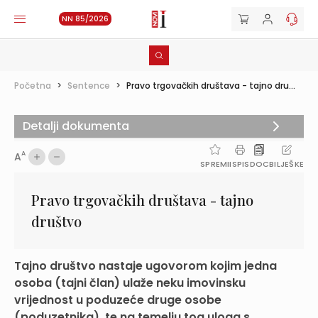
NN 85/2026
Početna
>
Sentence
>
Pravo trgovačkih društava - tajno dru...
Detalji dokumenta
A
A
SPREMI
ISPIS
DOC
BILJEŠKE
Pravo trgovačkih društava - tajno
društvo
Tajno društvo nastaje ugovorom kojim jedna
osoba (tajni član) ulaže neku imovinsku
vrijednost u poduzeće druge osobe
(poduzetnika), te na temelju tog uloga s...