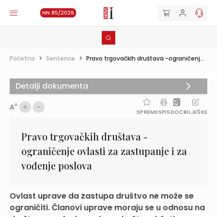
NN 85/2026
Početna
>
Sentence
>
Pravo trgovačkih društava -ograničenj...
Detalji dokumenta
A
A
SPREMI
ISPIS
DOC
BILJEŠKE
Pravo trgovačkih društava -
ograničenje ovlasti za zastupanje i za
vođenje poslova
Ovlast uprave da zastupa društvo ne može se
ograničiti. Članovi uprave moraju se u odnosu na