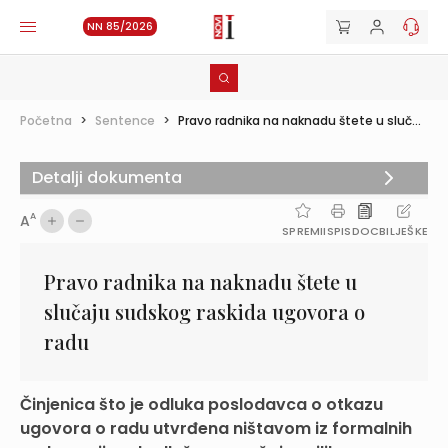
NN 85/2026
Početna
>
Sentence
>
Pravo radnika na naknadu štete u sluč...
Detalji dokumenta
A
A
SPREMI
ISPIS
DOC
BILJEŠKE
Pravo radnika na naknadu štete u
slučaju sudskog raskida ugovora o
radu
Činjenica što je odluka poslodavca o otkazu
ugovora o radu utvrđena ništavom iz formalnih