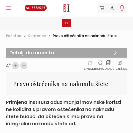
NN 85/2026
Početna
>
Sentence
>
Pravo oštećenika na naknadu štete
Detalji dokumenta
A
A
SPREMI
ISPIS
DOC
BILJEŠKE
Pravo oštećenika na naknadu štete
Primjena instituta oduzimanja imovinske koristi
ne kolidira s pravom oštećenika na naknadu
štete budući da oštećenik ima pravo na
integralnu naknadu štete od...