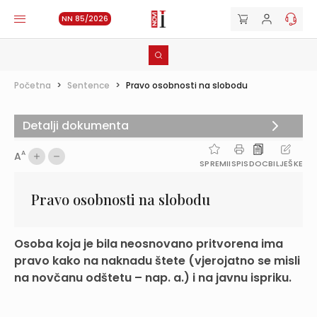
NN 85/2026
Početna
>
Sentence
>
Pravo osobnosti na slobodu
Detalji dokumenta
A
A
SPREMI
ISPIS
DOC
BILJEŠKE
Pravo osobnosti na slobodu
Osoba koja je bila neosnovano pritvorena ima
pravo kako na naknadu štete (vjerojatno se misli
na novčanu odštetu – nap. a.) i na javnu ispriku.